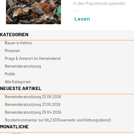
in den Papierkorb gelandet
ist.
Lesen
Block überspringen KATEGORIEN
KATEGORIEN
Bauen in Kelmis
Finanzen
Frage & Antwort im Gemeinderat
Gemeinderatssitzung
Politik
Alle Kategorien
Block überspringen NEUESTE ARTIKEL
NEUESTE ARTIKEL
Gemeinderatssitzung 23.06.2026
Gemeinderatssitzung 27.05.2026
Gemeinderatssitzung 29.04.2026
Sonderkommentar zur (HLZ 6) (Feuerwehr und Rettungsdienst)
Block überspringen MONATLICHE
MONATLICHE