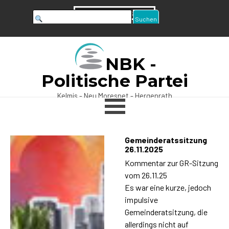
Direkt zum Seiteninhalt
+32 491 22 95 80
Suchen
NBK -
Politische Partei
Menü überspringen
Kelmis - Neu Moresnet - Hergenrath
Gemeinderatssitzung
26.11.2025
Kommentar zur GR-Sitzung
vom 26.11.25
Es war eine kurze, jedoch
impulsive
Gemeinderatsitzung, die
allerdings nicht auf