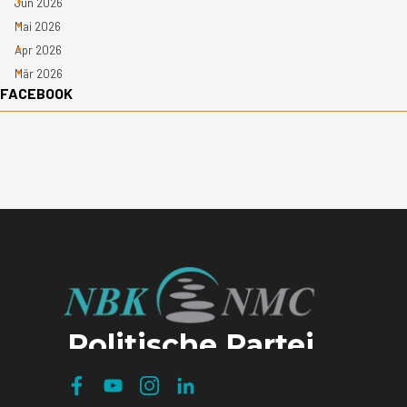
Jun 2026
Mai 2026
Apr 2026
Mär 2026
Block überspringen FACEBOOK
FACEBOOK
Politische Partei
Neue Bewegung für Kelmis