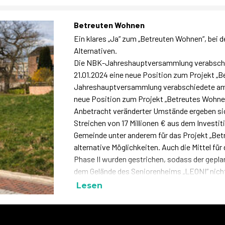
Betreuten Wohnen
Ein klares „Ja“ zum „Betreuten Wohnen“, bei
Alternativen.
Die NBK-Jahreshauptversammlung verabsch
21.01.2024 eine neue Position zum Projekt „B
Jahreshauptversammlung verabschiedete am 
neue Position zum Projekt „Betreutes Wohnen“
Anbetracht veränderter Umstände ergeben si
Streichen von 17 Millionen € aus dem Investit
Gemeinde unter anderem für das Projekt „Be
alternative Möglichkeiten. Auch die Mittel für
Phase II wurden gestrichen, sodass der gepla
dem Gelände des Seniorenheims „LEONI“ nicht m
Lesen