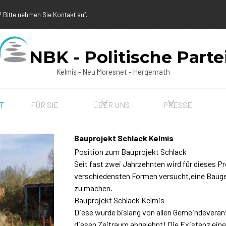
 Bitte nehmen Sie Kontakt auf.
NBK - Politische Parte
Kelmis - Neu Moresnet - Hergenrath
Menü überspringen
▼
▼
T
FÜR SIE
ÜBER UNS
PRESSE
Bauprojekt Schlack Kelmis
Position zum Bauprojekt Schlack
Seit fast zwei Jahrzehnten wird für dieses Pr
verschiedensten Formen versucht,eine Baug
zu machen.
Bauprojekt Schlack Kelmis
Diese wurde bislang von allen Gemeindeveran
diesen Zeitraum abgelehnt! Die Existenz eine