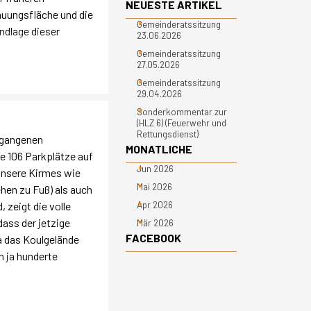
Block überspringen NEUESTE ARTIKEL
NEUESTE ARTIKEL
uungsfläche und die
Gemeinderatssitzung
ndlage dieser
23.06.2026
Gemeinderatssitzung
27.05.2026
Gemeinderatssitzung
29.04.2026
Sonderkommentar zur
(HLZ 6) (Feuerwehr und
Rettungsdienst)
rgangenen
Block überspringen MONATLICHE
MONATLICHE
 106 Parkplätze auf
Jun 2026
unsere Kirmes wie
Mai 2026
hen zu Fuß) als auch
zeigt die volle
Apr 2026
ass der jetzige
Mär 2026
Block überspringen FACEBOOK
FACEBOOK
a das Koulgelände
n ja hunderte