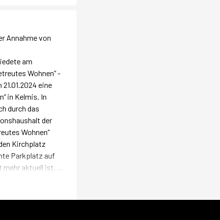
 der Annahme von
iedete am
etreutes Wohnen“ -
21.01.2024 eine
 in Kelmis. In
ch durch das
ionshaushalt der
treutes Wohnen“
 den Kirchplatz
nte Parkplatz auf
ehr aktuell ist. ...