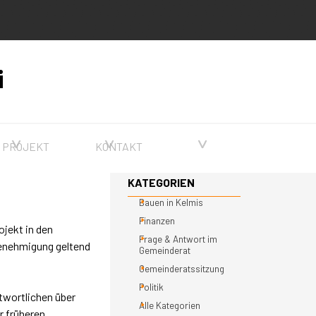
i
▼
▼
▼
PROJEKT
KONTAKT
Block überspringen KATEGORIEN
KATEGORIEN
Bauen in Kelmis
Finanzen
ojekt in den
Frage & Antwort im
enehmigung geltend
Gemeinderat
Gemeinderatssitzung
Politik
twortlichen über
Alle Kategorien
r früheren